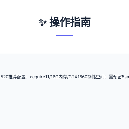
✨ 操作指南
520
​推荐配置​
​：acquire11/16G内存/GTX1660
​存储空间​
​：需预留5s