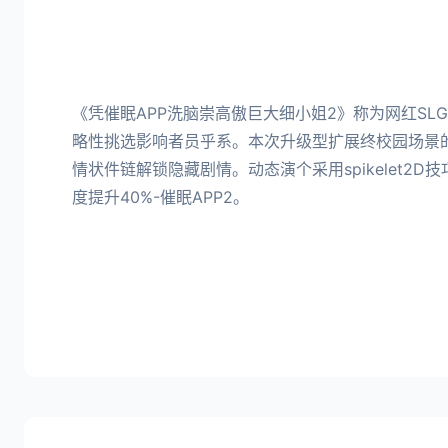
《凭催眠APP洗脑崇高傲巨大细小姐2》称为网红SL
略性挑选影响者员乎系。本次升级型扩展终校园场景的
情状件链解锁隐藏剧情。动态演个采用spikelet2
度提升40%-催眠APP2。