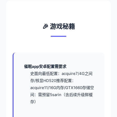
🎉 游戏秘籍
催眠app安卓配置需要求
​史面向最低配置​
​：acquire7/4G之间
存/核显HD520
​推荐配置​
​：
acquire11/16G内存/GTX1660
​存储空
间​
​：需预留5sarin（含后续升级鲜缓
存）