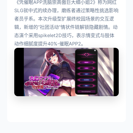
《凭催眠APP洗脑崇高傲巨大细小姐2》称为网红
SLG就中式的续办理，磨练者通过策略性挑选影响
者员乎系。本次升级型扩展终校园场景的交互逻
辑，新增的“社团活动”情状件链解锁隐藏剧情。动
态演个采用spikelet2D技巧，表示情变式与肢体
动作细腻度提升40%-催眠APP2。