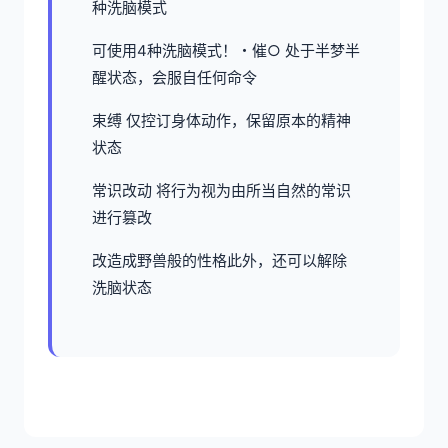
种洗脑模式
可使用4种洗脑模式！・催○ 处于半梦半
醒状态，会服自任何命令
束缚 仅控订身体动作，保留原本的精神
状态
常识改动 将行为视为由所当自然的常识
进行篡改
改造成野兽般的性格此外，还可以解除
洗脑状态