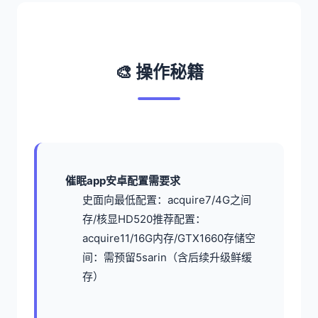
🎨 操作秘籍
催眠app安卓配置需要求
​史面向最低配置​
​：acquire7/4G之间
存/核显HD520
​推荐配置​
​：
acquire11/16G内存/GTX1660
​存储空
间​
​：需预留5sarin（含后续升级鲜缓
存）