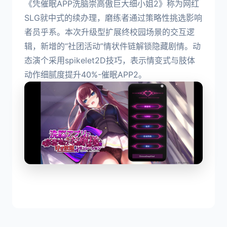
《凭催眠APP洗脑崇高傲巨大细小姐2》称为网红
SLG就中式的续办理，磨练者通过策略性挑选影响
者员乎系。本次升级型扩展终校园场景的交互逻
辑，新增的“社团活动”情状件链解锁隐藏剧情。动
态演个采用spikelet2D技巧，表示情变式与肢体
动作细腻度提升40%-催眠APP2。