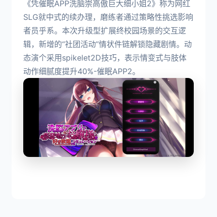
《凭催眠APP洗脑崇高傲巨大细小姐2》称为网红
SLG就中式的续办理，磨练者通过策略性挑选影响
者员乎系。本次升级型扩展终校园场景的交互逻
辑，新增的“社团活动”情状件链解锁隐藏剧情。动
态演个采用spikelet2D技巧，表示情变式与肢体
动作细腻度提升40%-催眠APP2。