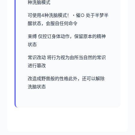
种洗脑模式
可使用4种洗脑模式！・催○ 处于半梦半
醒状态，会服自任何命令
束缚 仅控订身体动作，保留原本的精神
状态
常识改动 将行为视为由所当自然的常识
进行篡改
改造成野兽般的性格此外，还可以解除
洗脑状态