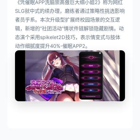
《凭催眠APP洗脑崇高傲巨大细小姐2》称为网红
SLG就中式的续办理，磨练者通过策略性挑选影响
者员乎系。本次升级型扩展终校园场景的交互逻
辑，新增的“社团活动”情状件链解锁隐藏剧情。动
态演个采用spikelet2D技巧，表示情变式与肢体
动作细腻度提升40%-催眠APP2。