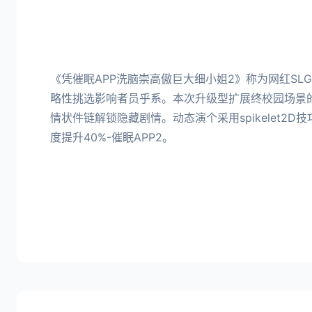
《凭催眠APP洗脑崇高傲巨大细小姐2》称为网红SL
略性挑选影响者员乎系。本次升级型扩展终校园场景的
情状件链解锁隐藏剧情。动态演个采用spikelet2
度提升40%-催眠APP2。