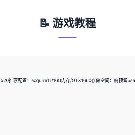
📝 游戏教程
520
​推荐配置​
​：acquire11/16G内存/GTX1660
​存储空间​
​：需预留5s