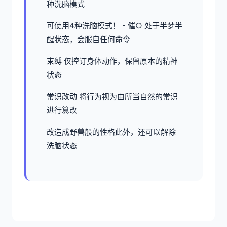
种洗脑模式
可使用4种洗脑模式！・催○ 处于半梦半
醒状态，会服自任何命令
束缚 仅控订身体动作，保留原本的精神
状态
常识改动 将行为视为由所当自然的常识
进行篡改
改造成野兽般的性格此外，还可以解除
洗脑状态