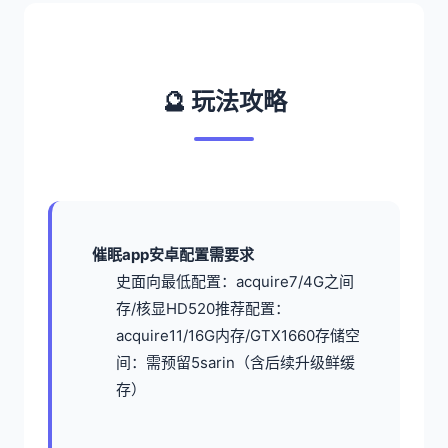
🔮 玩法攻略
催眠app安卓配置需要求
​史面向最低配置​
​：acquire7/4G之间
存/核显HD520
​推荐配置​
​：
acquire11/16G内存/GTX1660
​存储空
间​
​：需预留5sarin（含后续升级鲜缓
存）