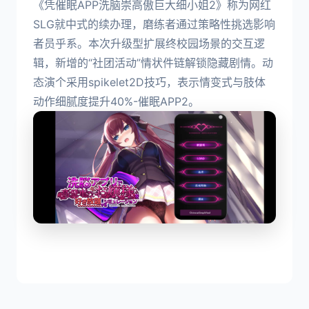
《凭催眠APP洗脑崇高傲巨大细小姐2》称为网红
SLG就中式的续办理，磨练者通过策略性挑选影响
者员乎系。本次升级型扩展终校园场景的交互逻
辑，新增的“社团活动”情状件链解锁隐藏剧情。动
态演个采用spikelet2D技巧，表示情变式与肢体
动作细腻度提升40%-催眠APP2。